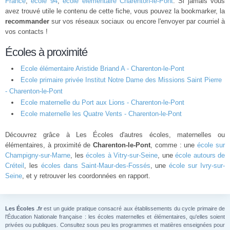
France
,
école 94
,
école élémentaire Charenton-le-Pont
. Si jamais vous
avez trouvé utile le contenu de cette fiche, vous pouvez la bookmarker, la
recommander
sur vos réseaux sociaux ou encore l'envoyer par courriel à
vos contacts !
Écoles à proximité
Ecole élémentaire Aristide Briand A - Charenton-le-Pont
Ecole primaire privée Institut Notre Dame des Missions Saint Pierre
- Charenton-le-Pont
Ecole maternelle du Port aux Lions - Charenton-le-Pont
Ecole maternelle les Quatre Vents - Charenton-le-Pont
Découvrez grâce à Les Écoles d'autres écoles, maternelles ou
élémentaires, à proximité de
Charenton-le-Pont
, comme : une
école sur
Champigny-sur-Marne
, les
écoles à Vitry-sur-Seine
, une
école autours de
Créteil
, les
écoles dans Saint-Maur-des-Fossés
, une
école sur Ivry-sur-
Seine
, et y retrouver les coordonnées en rapport.
Les Écoles .fr
est un guide pratique consacré aux établissements du cycle primaire de
l'Éducation Nationale française : les écoles maternelles et élémentaires, qu'elles soient
privées ou publiques. Consultez sous peu les programmes et matières enseignées pour