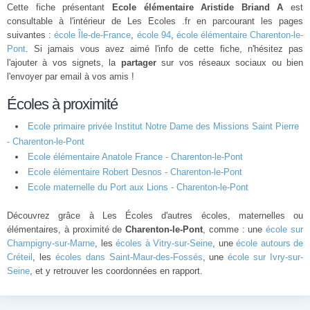
Cette fiche présentant
Ecole élémentaire Aristide Briand A
est
consultable à l'intérieur de Les Ecoles .fr en parcourant les pages
suivantes :
école Île-de-France
,
école 94
,
école élémentaire Charenton-le-
Pont
. Si jamais vous avez aimé l'info de cette fiche, n'hésitez pas
l'ajouter à vos signets, la
partager
sur vos réseaux sociaux ou bien
l'envoyer par email à vos amis !
Écoles à proximité
Ecole primaire privée Institut Notre Dame des Missions Saint Pierre
- Charenton-le-Pont
Ecole élémentaire Anatole France - Charenton-le-Pont
Ecole élémentaire Robert Desnos - Charenton-le-Pont
Ecole maternelle du Port aux Lions - Charenton-le-Pont
Découvrez grâce à Les Écoles d'autres écoles, maternelles ou
élémentaires, à proximité de
Charenton-le-Pont
, comme : une
école sur
Champigny-sur-Marne
, les
écoles à Vitry-sur-Seine
, une
école autours de
Créteil
, les
écoles dans Saint-Maur-des-Fossés
, une
école sur Ivry-sur-
Seine
, et y retrouver les coordonnées en rapport.