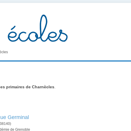
ècles
les primaires de Charnècles
.
que Germinal
38140)
cadémie de Grenoble