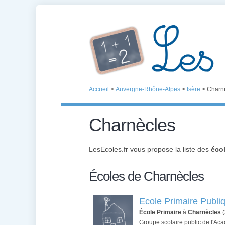
Accueil
>
Auvergne-Rhône-Alpes
>
Isère
>
Charn
Charnècles
LesEcoles.fr vous propose la liste des
éco
Écoles de Charnècles
Ecole Primaire Publi
École Primaire
à
Charnècles
(
Groupe scolaire public de l'A