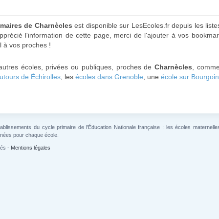
imaires de Charnècles
est disponible sur LesEcoles.fr depuis les list
précié l'information de cette page, merci de l'ajouter à vos bookmark
l à vos proches !
'autres écoles, privées ou publiques, proches de
Charnècles
, comme
utours de Échirolles
, les
écoles dans Grenoble
, une
école sur Bourgoin
lissements du cycle primaire de l'Éducation Nationale française : les écoles maternelles 
gnées pour chaque école.
vés -
Mentions légales