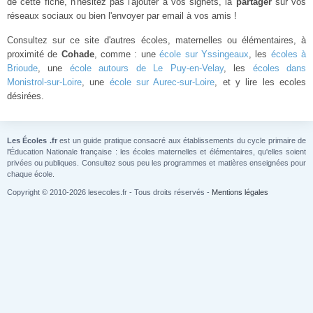
de cette fiche, n'hésitez pas l'ajouter à vos signets, la
partager
sur vos
réseaux sociaux ou bien l'envoyer par email à vos amis !
Consultez sur ce site d'autres écoles, maternelles ou élémentaires, à
proximité de
Cohade
, comme : une
école sur Yssingeaux
, les
écoles à
Brioude
, une
école autours de Le Puy-en-Velay
, les
écoles dans
Monistrol-sur-Loire
, une
école sur Aurec-sur-Loire
, et y lire les ecoles
désirées.
Les Écoles .fr
est un guide pratique consacré aux établissements du cycle primaire de
l'Éducation Nationale française : les écoles maternelles et élémentaires, qu'elles soient
privées ou publiques. Consultez sous peu les programmes et matières enseignées pour
chaque école.
Copyright © 2010-2026 lesecoles.fr - Tous droits réservés -
Mentions légales