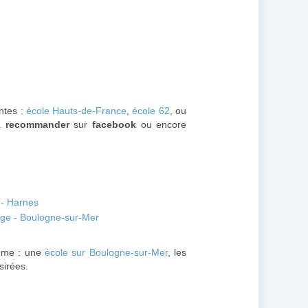
antes :
école Hauts-de-France
,
école 62
, ou
la
recommander
sur
facebook
ou encore
 - Harnes
ge - Boulogne-sur-Mer
mme : une
école sur Boulogne-sur-Mer
, les
sirées.