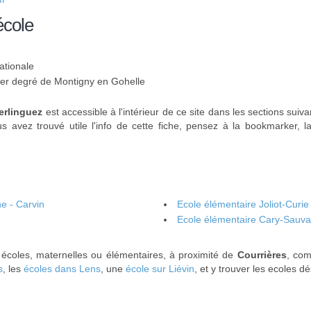
école
ationale
 1er degré de Montigny en Gohelle
erlinguez
est accessible à l'intérieur de ce site dans les sections suiv
us avez trouvé utile l'info de cette fiche, pensez à la bookmarker, 
e - Carvin
Ecole élémentaire Joliot-Curie
Ecole élémentaire Cary-Sauva
 écoles, maternelles ou élémentaires, à proximité de
Courrières
, co
s
, les
écoles dans Lens
, une
école sur Liévin
, et y trouver les ecoles dé