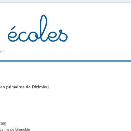
eu
es primaires de Dizimieu
.
460)
cadémie de Grenoble