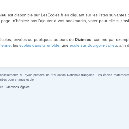
mieu
est disponible sur LesEcoles.fr en cliquant sur les listes suivantes 
 page, n'hésitez pas l'ajouter à vos bookmarks, voter pour elle sur
twi
 écoles, privées ou publiques, autours de
Dizimieu
, comme par exemp
Vienne
, les
écoles dans Grenoble
, une
école sur Bourgoin-Jallieu
, afin
lissements du cycle primaire de l'Éducation Nationale française : les écoles maternelles 
gnées pour chaque école.
vés -
Mentions légales