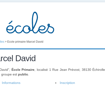
lles
>
Ecole primaire Marcel David
rcel David
 David",
École Primaire
, localisé 1 Rue Jean Prévost, 38130 Échirol
e groupe est
public
.
Informations
Inscription