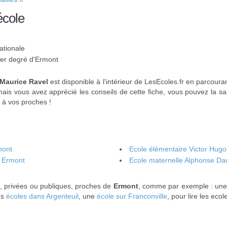
école
ationale
 1er degré d'Ermont
 Maurice Ravel
est disponible à l'intérieur de LesEcoles.fr en parcouran
amais vous avez apprécié les conseils de cette fiche, vous pouvez la s
 à vos proches !
mont
Ecole élémentaire Victor Hugo
- Ermont
Ecole maternelle Alphonse Da
s, privées ou publiques, proches de
Ermont
, comme par exemple : un
es
écoles dans Argenteuil
, une
école sur Franconville
, pour lire les eco