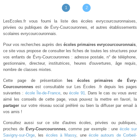
1
2
LesEcoles.fr vous fourni la liste des écoles evrycourcouronnaises,
privées ou publiques de Évry-Courcouronnes, et autres établissements
scolaires evrycourcouronnais.
Pour vos recherches auprès des
écoles primaires evrycourcouronnais
,
ce site vous propose de consulter les fiches de toutes les structures pour
vos enfants de Évry-Courcouronnes : adresse postale, n° de téléphone,
gestionnaire, directeur, institutrices, heures d'ouvertures, âge requis,
nombre de classes mixtes.
Cette page de présentation
les écoles primaires de Évry-
Courcouronnes
est consultable sur Les Écoles .fr depuis les pages
suivantes :
école Île-de-France
, ou
école 91
. Dans le cas ou vous avez
aimé les conseils de cette page, vous pouvez la mettre en favori, la
partager
sur votre réseau social préféré ou bien la diffuser par email à
vos amis !
Consultez aussi sur ce site d'autres écoles, privées ou publiques,
proches de
Évry-Courcouronnes
, comme par exemple : une
école sur
Savigny-sur-Orge
, les
écoles à Massy
, une
école autours de Corbeil-