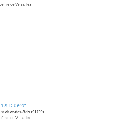
adémie de Versailles
nis Diderot
eneviève-des-Bois
(91700)
adémie de Versailles