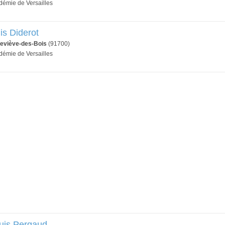
adémie de Versailles
is Diderot
eviève-des-Bois
(91700)
adémie de Versailles
uis Pergaud