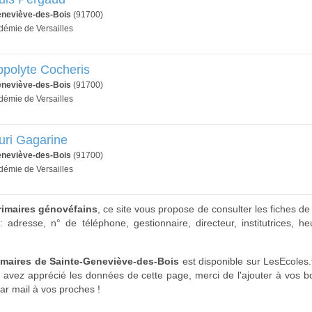
eneviève-des-Bois
(91700)
adémie de Versailles
ppolyte Cocheris
eneviève-des-Bois
(91700)
adémie de Versailles
uri Gagarine
eneviève-des-Bois
(91700)
adémie de Versailles
rimaires génovéfains
, ce site vous propose de consulter les fiches de
 adresse, n° de téléphone, gestionnaire, directeur, institutrices, 
rimaires de Sainte-Geneviève-des-Bois
est disponible sur LesEcoles.f
 avez apprécié les données de cette page, merci de l'ajouter à vos b
par mail à vos proches !