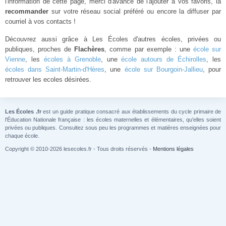
l'information de cette page, merci d'avance de l'ajouter à vos favoris, la
recommander
sur votre réseau social préféré ou encore la diffuser par
courriel à vos contacts !
Découvrez aussi grâce à Les Écoles d'autres écoles, privées ou
publiques, proches de
Flachères
, comme par exemple : une
école sur
Vienne
, les
écoles à Grenoble
, une
école autours de Échirolles
, les
écoles dans Saint-Martin-d'Hères
, une
école sur Bourgoin-Jallieu
, pour
retrouver les ecoles désirées.
Les Écoles .fr
est un guide pratique consacré aux établissements du cycle primaire de
l'Éducation Nationale française : les écoles maternelles et élémentaires, qu'elles soient
privées ou publiques. Consultez sous peu les programmes et matières enseignées pour
chaque école.
Copyright © 2010-2026 lesecoles.fr - Tous droits réservés -
Mentions légales