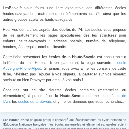
LesEcole.fr vous fourni une liste exhaustive des différentes écoles
hautes-savoyardes, maternelles ou élémentaires du 74, ainsi que les
autres groupes scolaires hauts-savoyards.
Pour vos démarches auprès des
écoles du 74
, LesEcoles vous propose
de lire gratuitement les pages spécialisées des les structures pour
enfants hauts-savoyards : adresse postale, numéro de téléphone,
horaires, âge requis, nombre d'inscrits.
Cette fiche présentant
les écoles de la Haute-Savoie
est consultable à
l'intérieur de Les Ecoles .fr en parcourant la page suivante :
école
Auvergne-Rhône-Alpes
. Si jamais vous avez aimé les conseils de cette
fiche, n'hésitez pas l'ajouter à vos signets, la
partager
sur vos réseaux
sociaux ou bien l'envoyer par email à vos amis !
Consultez sur ce site d'autres écoles primaires (maternelles ou
élémentaires), à proximité de
la Haute-Savoie
, comme : une
école de
l'Ain
, les
écoles de la Savoie
, et y lire les données que vous recherchez.
Les Écoles .fr
est un guide pratique consacré aux établissements du cycle primaire de
l'Éducation Nationale française : les écoles maternelles et élémentaires, qu'elles soient