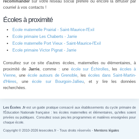
recommander
sur votre réseau social préféré ou encore la diffuser par
courriel à vos contacts !
Écoles à proximité
Ecole maternelle Prairial - Saint-Maurice-l'Exil
Ecole primaire Les Chaberts - Jarrie
Ecole maternelle Port Vieux - Saint-Maurice-l'Exil
Ecole primaire Victor Pignat - Jarrie
Consultez sur ce site d'autres écoles, maternelles ou élémentaires, à
proximité de
Jarrie
, comme : une
école sur Échirolles
, les
écoles à
Vienne
, une
école autours de Grenoble
, les
écoles dans Saint-Martin-
d'Hères
, une
école sur Bourgoin-Jallieu
, et y lire les données
recherchées.
Les Écoles .fr
est un guide pratique consacré aux établissements du cycle primaire de
l'Éducation Nationale française : les écoles maternelles et élémentaires, qu'elles soient
privées ou publiques. Consultez sous peu les programmes et matières enseignées pour
chaque école.
Copyright © 2010-2026 lesecoles.fr - Tous droits réservés -
Mentions légales