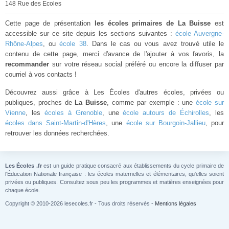
148 Rue des Ecoles
Cette page de présentation
les écoles primaires de La Buisse
est
accessible sur ce site depuis les sections suivantes :
école Auvergne-
Rhône-Alpes
, ou
école 38
. Dans le cas ou vous avez trouvé utile le
contenu de cette page, merci d'avance de l'ajouter à vos favoris, la
recommander
sur votre réseau social préféré ou encore la diffuser par
courriel à vos contacts !
Découvrez aussi grâce à Les Écoles d'autres écoles, privées ou
publiques, proches de
La Buisse
, comme par exemple : une
école sur
Vienne
, les
écoles à Grenoble
, une
école autours de Échirolles
, les
écoles dans Saint-Martin-d'Hères
, une
école sur Bourgoin-Jallieu
, pour
retrouver les données recherchées.
Les Écoles .fr
est un guide pratique consacré aux établissements du cycle primaire de
l'Éducation Nationale française : les écoles maternelles et élémentaires, qu'elles soient
privées ou publiques. Consultez sous peu les programmes et matières enseignées pour
chaque école.
Copyright © 2010-2026 lesecoles.fr - Tous droits réservés -
Mentions légales