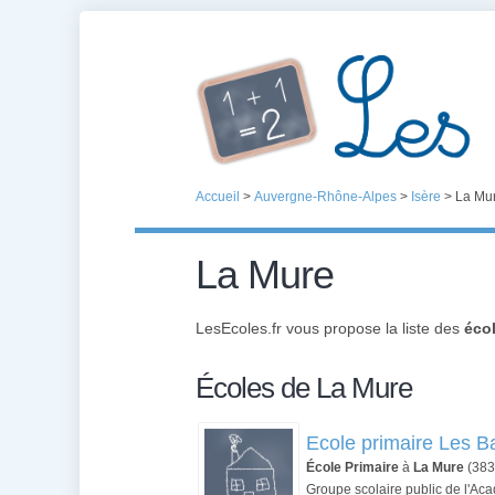
Accueil
>
Auvergne-Rhône-Alpes
>
Isère
>
La Mu
La Mure
LesEcoles.fr vous propose la liste des
éco
Écoles de La Mure
Ecole primaire Les B
École Primaire
à
La Mure
(383
Groupe scolaire public de l'A