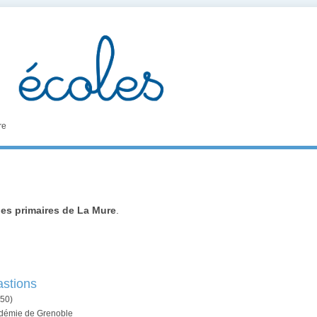
re
les primaires de La Mure
.
astions
50)
cadémie de Grenoble