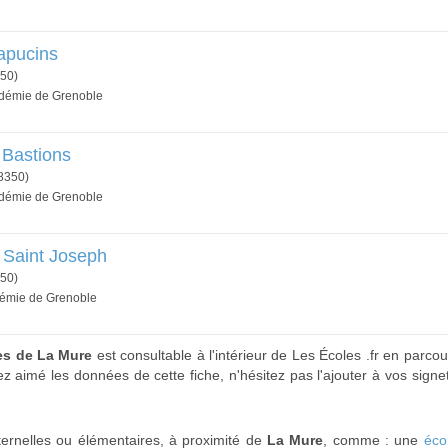
apucins
50)
cadémie de Grenoble
 Bastions
8350)
cadémie de Grenoble
e Saint Joseph
50)
adémie de Grenoble
res de La Mure
est consultable à l'intérieur de Les Écoles .fr en parco
ez aimé les données de cette fiche, n'hésitez pas l'ajouter à vos signe
ternelles ou élémentaires, à proximité de
La Mure
, comme : une
éco