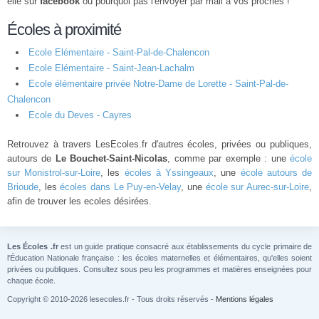
elle sur
facebook
ou pourquoi pas l'envoyer par mail à vos proches !
Écoles à proximité
Ecole Elémentaire - Saint-Pal-de-Chalencon
Ecole Elémentaire - Saint-Jean-Lachalm
Ecole élémentaire privée Notre-Dame de Lorette - Saint-Pal-de-
Chalencon
Ecole du Deves - Cayres
Retrouvez à travers LesEcoles.fr d'autres écoles, privées ou publiques,
autours de
Le Bouchet-Saint-Nicolas
, comme par exemple : une
école
sur Monistrol-sur-Loire
, les
écoles à Yssingeaux
, une
école autours de
Brioude
, les
écoles dans Le Puy-en-Velay
, une
école sur Aurec-sur-Loire
,
afin de trouver les ecoles désirées.
Les Écoles .fr
est un guide pratique consacré aux établissements du cycle primaire de
l'Éducation Nationale française : les écoles maternelles et élémentaires, qu'elles soient
privées ou publiques. Consultez sous peu les programmes et matières enseignées pour
chaque école.
Copyright © 2010-2026 lesecoles.fr - Tous droits réservés -
Mentions légales