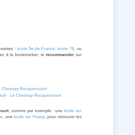
uivantes :
école Île-de-France
,
école 78
, ou
sez à la bookmarker, la
recommander
sur
Le Chesnay-Rocquencourt
rault - Le Chesnay-Rocquencourt
ourt
, comme par exemple : une
école sur
le
, une
école sur Poissy
, pour retrouver les