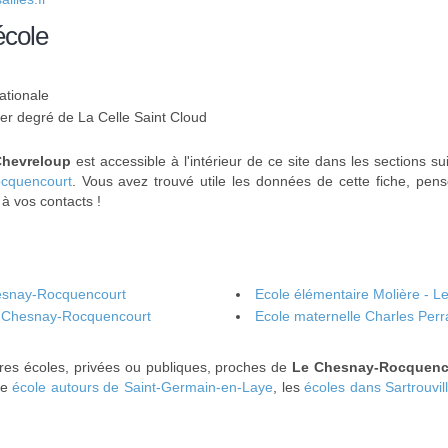
école
ationale
1er degré de La Celle Saint Cloud
Chevreloup
est accessible à l'intérieur de ce site dans les sections s
ocquencourt
. Vous avez trouvé utile les données de cette fiche, pen
 à vos contacts !
hesnay-Rocquencourt
Ecole élémentaire Molière - 
Le Chesnay-Rocquencourt
Ecole maternelle Charles Per
res écoles, privées ou publiques, proches de
Le Chesnay-Rocquenc
ne
école autours de Saint-Germain-en-Laye
, les
écoles dans Sartrouvil