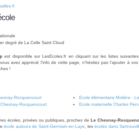
illes.fr
école
ationale
1er degré de La Celle Saint Cloud
up
est disponible sur LesEcoles.fr en cliquant sur les listes suivante
 vous avez apprécié l'info de cette page, n'hésitez pas l'ajouter à v
ches !
Chesnay-Rocquencourt
Ecole élémentaire Molière - 
Le Chesnay-Rocquencourt
Ecole maternelle Charles Per
res écoles, privées ou publiques, proches de
Le Chesnay-Rocquenc
ne
école autours de Saint-Germain-en-Laye
, les
écoles dans Sartrouvil