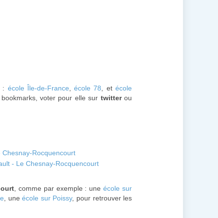
s :
école Île-de-France
,
école 78
, et
école
os bookmarks, voter pour elle sur
twitter
ou
Le Chesnay-Rocquencourt
rault - Le Chesnay-Rocquencourt
ourt
, comme par exemple : une
école sur
le
, une
école sur Poissy
, pour retrouver les