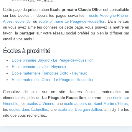
Cette page de présentation
Ecole primaire Claude Ollier
est consultable
sur Les Ecoles .fr depuis les pages suivantes :
école Auvergne-Rhône-
Alpes
,
école 38
, ou
école primaire Le Péage-de-Roussillon
. Dans le cas
ou vous avez aimé les données de cette page, vous pouvez la mettre en
favori, la
partager
sur votre réseau social préféré ou bien la diffuser par
email à vos amis !
Écoles à proximité
Ecole primaire Bayard - Le Péage-de-Roussillon
Ecole primaire privée - Heyrieux
Ecole maternelle Françoise Dolto - Heyrieux
Ecole maternelle Ollier - Le Péage-de-Roussillon
Consultez de plus sur ce site d'autres écoles, maternelles ou
élémentaires, près de
Le Péage-de-Roussillon
, comme : une
école sur
Grenoble
, les
écoles à Vienne
, une
école autours de Saint-Martin-d'Hères
,
les
écoles dans Échirolles
, une
école sur Bourgoin-Jallieu
, afin d'y lire les
info que vous recherchez.