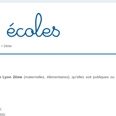
n
>
2ème
de Lyon 2ème
(maternelles, élémentaires), qu'elles soit publiques o
x
000)