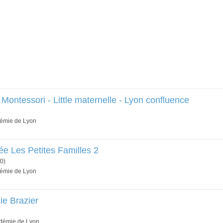
 Montessori - Little maternelle - Lyon confluence
démie de Lyon
ée Les Petites Familles 2
0)
démie de Lyon
ie Brazier
adémie de Lyon