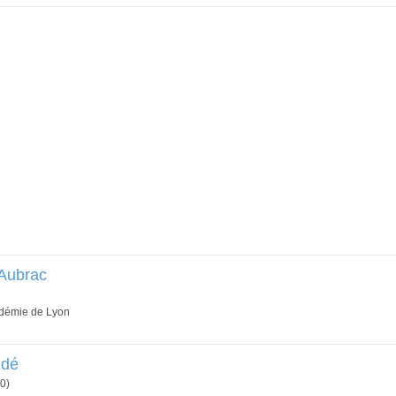
 Aubrac
adémie de Lyon
ndé
0)