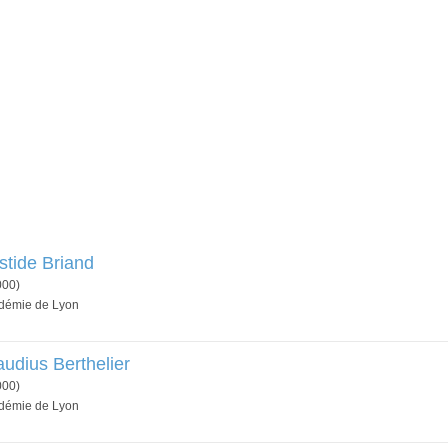
stide Briand
000)
adémie de Lyon
udius Berthelier
000)
adémie de Lyon