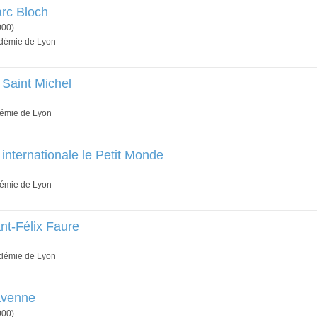
rc Bloch
000)
adémie de Lyon
 Saint Michel
démie de Lyon
 internationale le Petit Monde
démie de Lyon
nt-Félix Faure
adémie de Lyon
avenne
000)