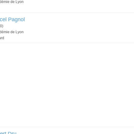
adémie de Lyon
cel Pagnol
0)
adémie de Lyon
ard
ert Dru