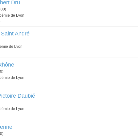
bert Dru
000)
adémie de Lyon
e
 Saint André
démie de Lyon
 Rhône
0)
adémie de Lyon
Victoire Daubié
adémie de Lyon
venne
0)