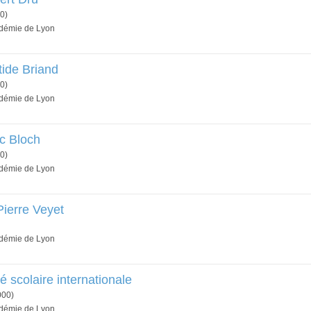
0)
adémie de Lyon
tide Briand
0)
adémie de Lyon
c Bloch
0)
adémie de Lyon
Pierre Veyet
adémie de Lyon
é scolaire internationale
000)
adémie de Lyon