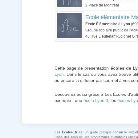
2 Place de Montréal
Ecole élémentaire Ma
École Élémentaire
à
Lyon
(69
Groupe scolaire public de l'Ac
46 Rue Lieutenant-Colonel Gir
Cette page de présentation
écoles de L
Lyon
. Dans le cas ou vous avez trouvé util
ou encore la diffuser par courriel à vos con
Découvrez aussi grâce à Les Écoles d'aut
exemple : une
école Lyon 3
, les
écoles Lyo
Les Écoles .fr
est un guide pratique consacré aux étab
Consultez sous peu les programmes et matières ensei