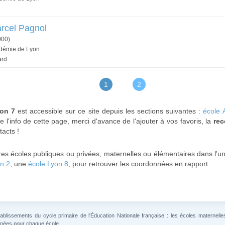
rcel Pagnol
000)
adémie de Lyon
ard
1
2
yon 7
est accessible sur ce site depuis les sections suivantes :
école 
e l'info de cette page, merci d'avance de l'ajouter à vos favoris, la
re
tacts !
res écoles publiques ou privées, maternelles ou élémentaires dans l'
n 2
, une
école Lyon 8
, pour retrouver les coordonnées en rapport.
lissements du cycle primaire de l'Éducation Nationale française : les écoles maternelles 
gnées pour chaque école.