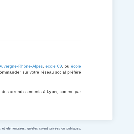
Auvergne-Rhône-Alpes
,
école 69
, ou
école
commander
sur votre réseau social préféré
un des arrondissements à
Lyon
, comme par
et élémentaires, qu'elles soient privées ou publiques.