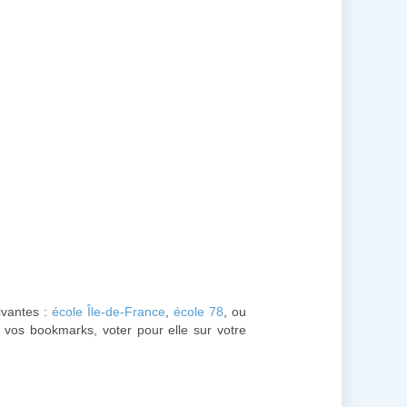
uivantes :
école Île-de-France
,
école 78
, ou
à vos bookmarks, voter pour elle sur votre