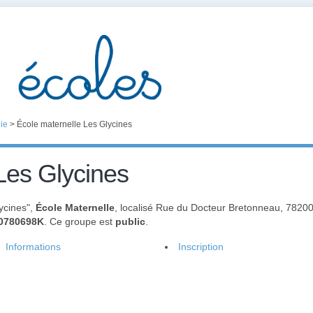
ie
>
École maternelle Les Glycines
Les Glycines
ycines",
École Maternelle
, localisé Rue du Docteur Bretonneau, 7820
0780698K
. Ce groupe est
public
.
Informations
Inscription