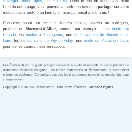
Auvergne-Rhône-Alpes
, ou
école 43
. Dans le cas ou vous avez aimé
l'info de cette page, vous pouvez la mettre en favori, la
partager
sur votre
réseau social préféré ou bien la diffuser par email à vos amis !
Consultez aussi sur ce site d'autres écoles, privées ou publiques,
proches de
Mazeyrat-d'Allier
, comme par exemple : une
école sur
Brioude
, les
écoles à Yssingeaux
, une
école autours de Monistrol-sur-
Loire
, les
écoles dans Le Puy-en-Velay
, une
école sur Aurec-sur-Loire
,
pour lire les coordonnées en rapport.
Les Écoles .fr
est un guide pratique consacré aux établissements du cycle primaire de
l'Éducation Nationale française : les écoles maternelles et élémentaires, qu'elles soient
privées ou publiques. Consultez sous peu les programmes et matières enseignées pour
chaque école.
Copyright © 2010-2026 lesecoles.fr - Tous droits réservés -
Mentions légales