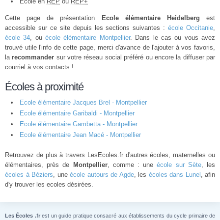
École en
REP
ou
REP+
Cette page de présentation
Ecole élémentaire Heidelberg
est
accessible sur ce site depuis les sections suivantes :
école Occitanie
,
école 34
, ou
école élémentaire Montpellier
. Dans le cas ou vous avez
trouvé utile l'info de cette page, merci d'avance de l'ajouter à vos favoris,
la
recommander
sur votre réseau social préféré ou encore la diffuser par
courriel à vos contacts !
Écoles à proximité
Ecole élémentaire Jacques Brel - Montpellier
Ecole élémentaire Garibaldi - Montpellier
Ecole élémentaire Gambetta - Montpellier
Ecole élémentaire Jean Macé - Montpellier
Retrouvez de plus à travers LesEcoles.fr d'autres écoles, maternelles ou
élémentaires, près de
Montpellier
, comme : une
école sur Sète
, les
écoles à Béziers
, une
école autours de Agde
, les
écoles dans Lunel
, afin
d'y trouver les ecoles désirées.
Les Écoles .fr
est un guide pratique consacré aux établissements du cycle primaire de