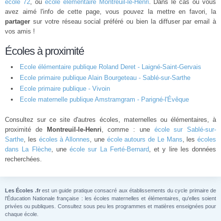
école 72
, ou
école élémentaire Montreuil-le-Henri
. Dans le cas ou vous
avez aimé l'info de cette page, vous pouvez la mettre en favori, la
partager
sur votre réseau social préféré ou bien la diffuser par email à
vos amis !
Écoles à proximité
Ecole élémentaire publique Roland Deret - Laigné-Saint-Gervais
Ecole primaire publique Alain Bourgeteau - Sablé-sur-Sarthe
Ecole primaire publique - Vivoin
Ecole maternelle publique Amstramgram - Parigné-l'Évêque
Consultez sur ce site d'autres écoles, maternelles ou élémentaires, à
proximité de
Montreuil-le-Henri
, comme : une
école sur Sablé-sur-
Sarthe
, les
écoles à Allonnes
, une
école autours de Le Mans
, les
écoles
dans La Flèche
, une
école sur La Ferté-Bernard
, et y lire les données
recherchées.
Les Écoles .fr
est un guide pratique consacré aux établissements du cycle primaire de
l'Éducation Nationale française : les écoles maternelles et élémentaires, qu'elles soient
privées ou publiques. Consultez sous peu les programmes et matières enseignées pour
chaque école.