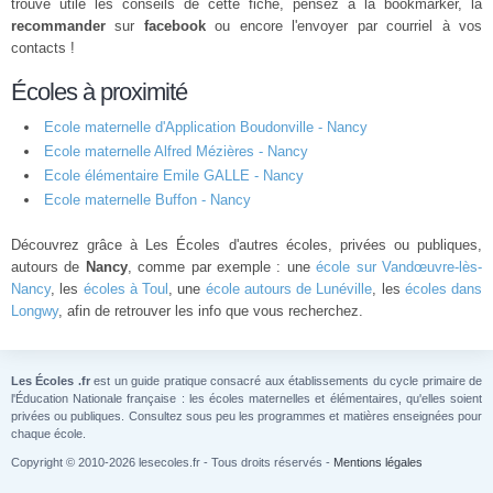
trouvé utile les conseils de cette fiche, pensez à la bookmarker, la
recommander
sur
facebook
ou encore l'envoyer par courriel à vos
contacts !
Écoles à proximité
Ecole maternelle d'Application Boudonville - Nancy
Ecole maternelle Alfred Mézières - Nancy
Ecole élémentaire Emile GALLE - Nancy
Ecole maternelle Buffon - Nancy
Découvrez grâce à Les Écoles d'autres écoles, privées ou publiques,
autours de
Nancy
, comme par exemple : une
école sur Vandœuvre-lès-
Nancy
, les
écoles à Toul
, une
école autours de Lunéville
, les
écoles dans
Longwy
, afin de retrouver les info que vous recherchez.
Les Écoles .fr
est un guide pratique consacré aux établissements du cycle primaire de
l'Éducation Nationale française : les écoles maternelles et élémentaires, qu'elles soient
privées ou publiques. Consultez sous peu les programmes et matières enseignées pour
chaque école.
Copyright © 2010-2026 lesecoles.fr - Tous droits réservés -
Mentions légales