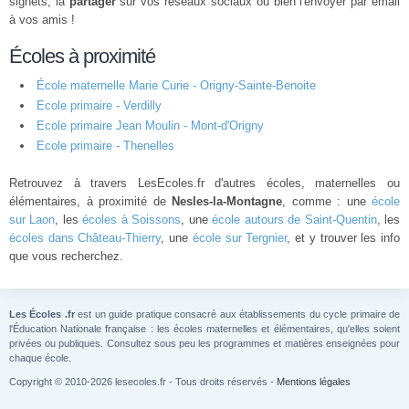
signets, la
partager
sur vos réseaux sociaux ou bien l'envoyer par email
à vos amis !
Écoles à proximité
École maternelle Marie Curie - Origny-Sainte-Benoite
Ecole primaire - Verdilly
Ecole primaire Jean Moulin - Mont-d'Origny
Ecole primaire - Thenelles
Retrouvez à travers LesEcoles.fr d'autres écoles, maternelles ou
élémentaires, à proximité de
Nesles-la-Montagne
, comme : une
école
sur Laon
, les
écoles à Soissons
, une
école autours de Saint-Quentin
, les
écoles dans Château-Thierry
, une
école sur Tergnier
, et y trouver les info
que vous recherchez.
Les Écoles .fr
est un guide pratique consacré aux établissements du cycle primaire de
l'Éducation Nationale française : les écoles maternelles et élémentaires, qu'elles soient
privées ou publiques. Consultez sous peu les programmes et matières enseignées pour
chaque école.
Copyright © 2010-2026 lesecoles.fr - Tous droits réservés -
Mentions légales