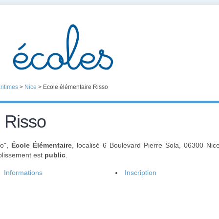
ritimes
>
Nice
>
Ecole élémentaire Risso
 Risso
so",
École Élémentaire
, localisé 6 Boulevard Pierre Sola, 06300 Ni
ablissement est
public
.
Informations
Inscription