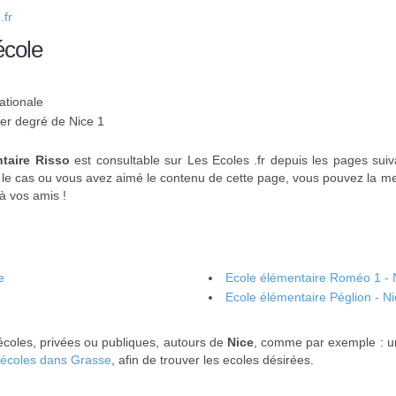
fr
école
ationale
1er degré de Nice 1
taire Risso
est consultable sur Les Ecoles .fr depuis les pages sui
 le cas ou vous avez aimé le contenu de cette page, vous pouvez la met
 à vos amis !
e
Ecole élémentaire Roméo 1 - 
Ecole élémentaire Péglion - N
écoles, privées ou publiques, autours de
Nice
, comme par exemple : 
écoles dans Grasse
, afin de trouver les ecoles désirées.