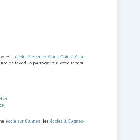
vantes :
école Provence-Alpes-Côte d'Azur
,
tre en favori, la
partager
sur votre réseau
Nice
ice
une
école sur Cannes
, les
écoles à Cagnes-