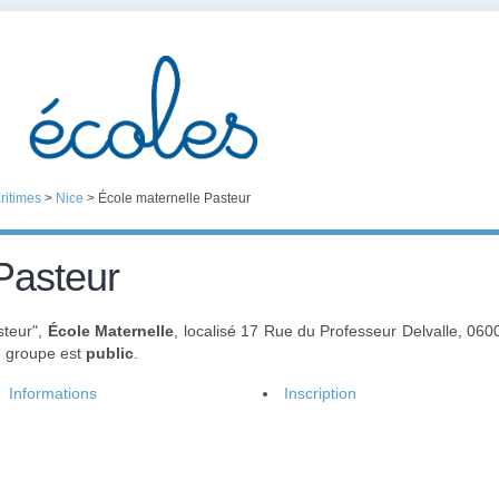
ritimes
>
Nice
>
École maternelle Pasteur
Pasteur
steur",
École Maternelle
, localisé 17 Rue du Professeur Delvalle, 06
e groupe est
public
.
Informations
Inscription