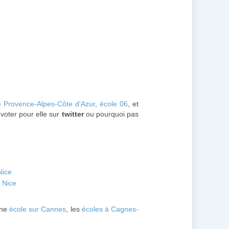
e Provence-Alpes-Côte d'Azur
,
école 06
, et
 voter pour elle sur
twitter
ou pourquoi pas
Nice
- Nice
une
école sur Cannes
, les
écoles à Cagnes-