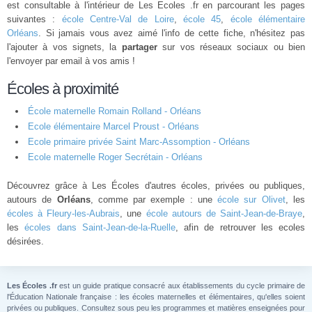
est consultable à l'intérieur de Les Ecoles .fr en parcourant les pages
suivantes :
école Centre-Val de Loire
,
école 45
,
école élémentaire
Orléans
. Si jamais vous avez aimé l'info de cette fiche, n'hésitez pas
l'ajouter à vos signets, la
partager
sur vos réseaux sociaux ou bien
l'envoyer par email à vos amis !
Écoles à proximité
École maternelle Romain Rolland - Orléans
Ecole élémentaire Marcel Proust - Orléans
Ecole primaire privée Saint Marc-Assomption - Orléans
Ecole maternelle Roger Secrétain - Orléans
Découvrez grâce à Les Écoles d'autres écoles, privées ou publiques,
autours de
Orléans
, comme par exemple : une
école sur Olivet
, les
écoles à Fleury-les-Aubrais
, une
école autours de Saint-Jean-de-Braye
,
les
écoles dans Saint-Jean-de-la-Ruelle
, afin de retrouver les ecoles
désirées.
Les Écoles .fr
est un guide pratique consacré aux établissements du cycle primaire de
l'Éducation Nationale française : les écoles maternelles et élémentaires, qu'elles soient
privées ou publiques. Consultez sous peu les programmes et matières enseignées pour