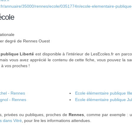
.fr/annuaire/35000/rennes/ecole/0351774n/ecole-elementaire-publique-
école
ationale
u 1er degré de Rennes Ouest
 publique Liberté
est disponible à l'intérieur de LesEcoles.fr en parco
amais vous avez apprécié le contenu de cette fiche, vous pouvez la sa
 à vos proches !
chel - Rennes
Ecole élémentaire publique Ill
agnol - Rennes
Ecole élémentaire publique Ju
es, privées ou publiques, proches de
Rennes
, comme par exemple : 
s dans Vitré
, pour lire les informations attendues.