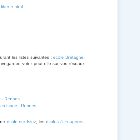
liberte.html
urant les listes suivantes :
école Bretagne
,
uvegarder, voter pour elle sur vos réseaux
e - Rennes
les Isaac - Rennes
une
école sur Bruz
, les
écoles à Fougères
,