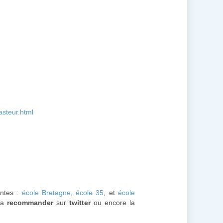
asteur.html
antes :
école Bretagne
,
école 35
, et
école
 la
recommander
sur
twitter
ou encore la