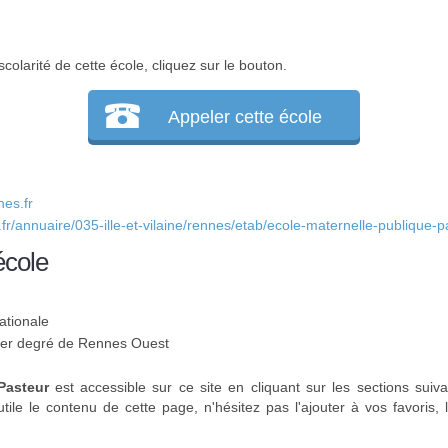
colarité de cette école, cliquez sur le bouton.
Appeler cette école
es.fr
fr/annuaire/035-ille-et-vilaine/rennes/etab/ecole-maternelle-publique-p
école
ationale
u 1er degré de Rennes Ouest
Pasteur
est accessible sur ce site en cliquant sur les sections suiv
tile le contenu de cette page, n'hésitez pas l'ajouter à vos favoris,