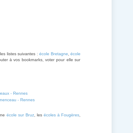
les listes suivantes :
école Bretagne
,
école
uter à vos bookmarks, voter pour elle sur
teaux - Rennes
emenceau - Rennes
une
école sur Bruz
, les
écoles à Fougères
,