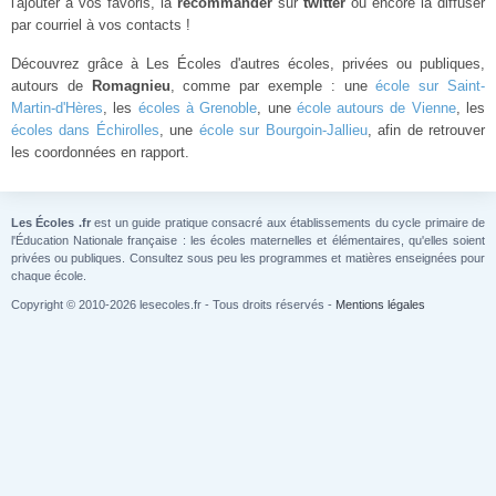
l'ajouter à vos favoris, la
recommander
sur
twitter
ou encore la diffuser
par courriel à vos contacts !
Découvrez grâce à Les Écoles d'autres écoles, privées ou publiques,
autours de
Romagnieu
, comme par exemple : une
école sur Saint-
Martin-d'Hères
, les
écoles à Grenoble
, une
école autours de Vienne
, les
écoles dans Échirolles
, une
école sur Bourgoin-Jallieu
, afin de retrouver
les coordonnées en rapport.
Les Écoles .fr
est un guide pratique consacré aux établissements du cycle primaire de
l'Éducation Nationale française : les écoles maternelles et élémentaires, qu'elles soient
privées ou publiques. Consultez sous peu les programmes et matières enseignées pour
chaque école.
Copyright © 2010-2026 lesecoles.fr - Tous droits réservés -
Mentions légales