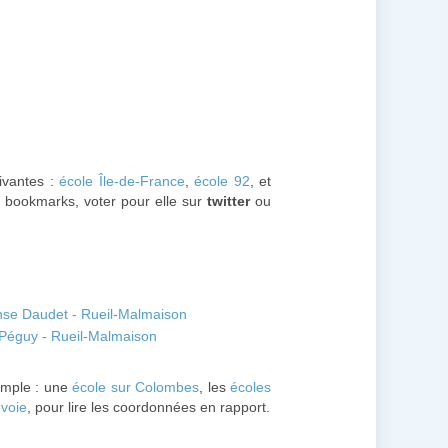
uivantes :
école Île-de-France
,
école 92
, et
s bookmarks, voter pour elle sur
twitter
ou
onse Daudet - Rueil-Malmaison
 Péguy - Rueil-Malmaison
mple : une
école sur Colombes
, les
écoles
voie
, pour lire les coordonnées en rapport.