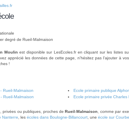
lles.fr
école
ationale
 1er degré de Rueil-Malmaison
an Moulin
est disponible sur LesEcoles.fr en cliquant sur les listes s
avez apprécié les données de cette page, n'hésitez pas l'ajouter à vo
ches !
 - Rueil-Malmaison
Ecole primaire publique Alph
 - Rueil-Malmaison
Ecole primaire privée Charles
s, privées ou publiques, proches de
Rueil-Malmaison
, comme par exe
e Nanterre
, les
écoles dans Boulogne-Billancourt
, une
école sur Courbe