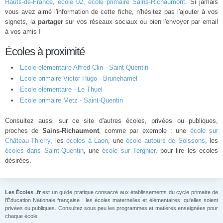
Hauts-de-France
,
école 02
,
école primaire Sains-Richaumont
. Si jamais
vous avez aimé l'information de cette fiche, n'hésitez pas l'ajouter à vos
signets, la
partager
sur vos réseaux sociaux ou bien l'envoyer par email
à vos amis !
Écoles à proximité
Ecole élémentaire Alfred Clin - Saint-Quentin
Ecole primaire Victor Hugo - Brunehamel
Ecole élémentaire - Le Thuel
Ecole primaire Metz - Saint-Quentin
Consultez aussi sur ce site d'autres écoles, privées ou publiques,
proches de
Sains-Richaumont
, comme par exemple : une
école sur
Château-Thierry
, les
écoles à Laon
, une
école autours de Soissons
, les
écoles dans Saint-Quentin
, une
école sur Tergnier
, pour lire les ecoles
désirées.
Les Écoles .fr
est un guide pratique consacré aux établissements du cycle primaire de
l'Éducation Nationale française : les écoles maternelles et élémentaires, qu'elles soient
privées ou publiques. Consultez sous peu les programmes et matières enseignées pour
chaque école.