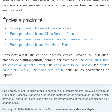
avez apprécié l'info de cette fiche, vous pouvez la sauvegarder, voter
pour elle sur vos réseaux sociaux ou pourquoi pas l'envoyer par mail à
vos proches !
Écoles à proximité
Ecole primaire publique le Croissant - Pabu
Ecole primaire publique Gilles Servat - Pabu
Ecole primaire privée Sainte Anne - Pommerit-le-Vicomte
École primaire publique Port Horel - Plérin
Consultez aussi sur ce site d'autres écoles, privées ou publiques,
proches de
Saint-Agathon
, comme par exemple : une
école sur Dinan
,
les
écoles à Lamballe-Armor
, une
école autours de Lannion
, les
écoles
dans Saint-Brieuc
, une
école sur Plérin
, pour lire les coordonnées en
rapport.
Les Écoles .fr
est un guide pratique consacré aux établissements du cycle primaire de
l'Éducation Nationale française : les écoles maternelles et élémentaires, qu'elles soient
privées ou publiques. Consultez sous peu les programmes et matières enseignées pour
chaque école.
Copyright © 2010-2026 lesecoles.fr - Tous droits réservés -
Mentions légales