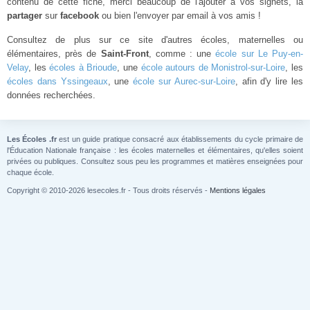
contenu de cette fiche, merci beaucoup de l'ajouter à vos signets, la
partager
sur
facebook
ou bien l'envoyer par email à vos amis !
Consultez de plus sur ce site d'autres écoles, maternelles ou
élémentaires, près de
Saint-Front
, comme : une
école sur Le Puy-en-
Velay
, les
écoles à Brioude
, une
école autours de Monistrol-sur-Loire
, les
écoles dans Yssingeaux
, une
école sur Aurec-sur-Loire
, afin d'y lire les
données recherchées.
Les Écoles .fr
est un guide pratique consacré aux établissements du cycle primaire de
l'Éducation Nationale française : les écoles maternelles et élémentaires, qu'elles soient
privées ou publiques. Consultez sous peu les programmes et matières enseignées pour
chaque école.
Copyright © 2010-2026 lesecoles.fr - Tous droits réservés -
Mentions légales