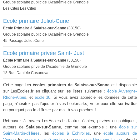
Groupe scolaire public de l'Académie de Grenoble
Les Cites Les Cites
Ecole primaire Joliot-Curie
École Primaire
à
Salaise-sur-Sanne
(38150)
Groupe scolaire public de l'Académie de Grenoble
45 Passage Joliot Curie
Ecole primaire privée Saint- Just
École Primaire
à
Salaise-sur-Sanne
(38150)
Groupe scolaire privé de l'Académie de Grenoble
18 Rue Danièle Casanova
Cette page
les écoles primaires de Salaise-sur-Sanne
est disponible
sur LesEcoles.fr en cliquant sur les listes suivantes :
école Auvergne-
Rhône-Alpes
, et
école 38
. Si vous avez apprécié les données de cette
page, n'hésitez pas l'ajouter à vos bookmarks, voter pour elle sur
twitter
ou pourquoi pas la diffuser par mail à vos proches !
Retrouvez à travers LesEcoles.fr d'autres écoles, privées ou publiques,
autours de
Salaise-sur-Sanne
, comme par exemple : une
école sur
Saint-Martin-d'Hères
, les
écoles à Échirolles
, une
école autours de
Vienne
, les
écoles dans Grenoble
, une
école sur Bourgoin-Jallieu
, afin de