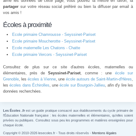
aimé les données de cette page, vous pouvez la mettre en favori, la
partager
sur votre réseau social préféré ou bien la diffuser par email à
vos amis !
Écoles à proximité
Ecole primaire Chamrousse - Seyssinet-Pariset
Ecole primaire Moucherotte - Seyssinet-Pariset
Ecole maternelle Les Chatons - Chatte
Ecole primaire Vercors - Seyssinet-Pariset
Consultez de plus sur ce site d'autres écoles, maternelles ou
élémentaires, près de
Seyssinet-Pariset
, comme : une
école sur
Grenoble
, les
écoles à Vienne
, une
école autours de Saint-Martin-d'Hères
,
les
écoles dans Échirolles
, une
école sur Bourgoin-Jallieu
, afin d'y lire les
données recherchées.
Les Écoles .fr
est un guide pratique consacré aux établissements du cycle primaire de
l'Éducation Nationale française : les écoles maternelles et élémentaires, qu'elles soient
privées ou publiques. Consultez sous peu les programmes et matières enseignées pour
chaque école.
Copyright © 2010-2026 lesecoles.fr - Tous droits réservés -
Mentions légales