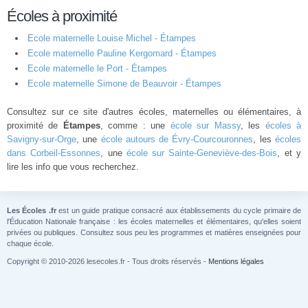
Écoles à proximité
Ecole maternelle Louise Michel - Étampes
Ecole maternelle Pauline Kergomard - Étampes
Ecole maternelle le Port - Étampes
Ecole maternelle Simone de Beauvoir - Étampes
Consultez sur ce site d'autres écoles, maternelles ou élémentaires, à
proximité de
Étampes
, comme : une
école sur Massy
, les
écoles à
Savigny-sur-Orge
, une
école autours de Évry-Courcouronnes
, les
écoles
dans Corbeil-Essonnes
, une
école sur Sainte-Geneviève-des-Bois
, et y
lire les info que vous recherchez.
Les Écoles .fr
est un guide pratique consacré aux établissements du cycle primaire de
l'Éducation Nationale française : les écoles maternelles et élémentaires, qu'elles soient
privées ou publiques. Consultez sous peu les programmes et matières enseignées pour
chaque école.
Copyright © 2010-2026 lesecoles.fr - Tous droits réservés -
Mentions légales