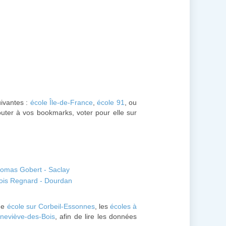
uivantes :
école Île-de-France
,
école 91
, ou
outer à vos bookmarks, voter pour elle sur
homas Gobert - Saclay
ois Regnard - Dourdan
ne
école sur Corbeil-Essonnes
, les
écoles à
eneviève-des-Bois
, afin de lire les données