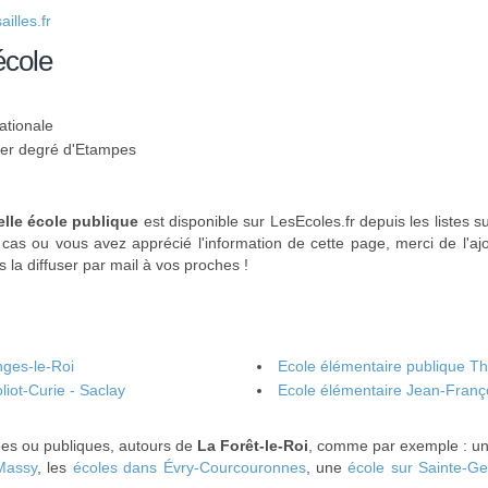
lles.fr
école
ationale
 1er degré d'Etampes
lle école publique
est disponible sur LesEcoles.fr depuis les listes s
 cas ou vous avez apprécié l'information de cette page, merci de l'aj
 la diffuser par mail à vos proches !
nges-le-Roi
Ecole élémentaire publique T
liot-Curie - Saclay
Ecole élémentaire Jean-Franç
vées ou publiques, autours de
La Forêt-le-Roi
, comme par exemple : u
Massy
, les
écoles dans Évry-Courcouronnes
, une
école sur Sainte-G