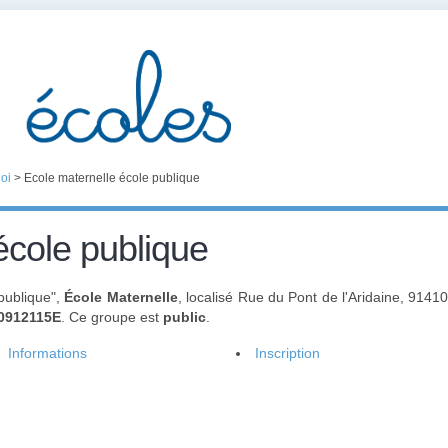
Roi
>
Ecole maternelle école publique
école publique
publique",
École Maternelle
, localisé Rue du Pont de l'Aridaine, 914
0912115E
. Ce groupe est
public
.
Informations
Inscription