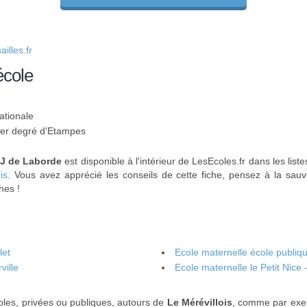
lles.fr
école
ationale
 1er degré d'Etampes
.J de Laborde
est disponible à l'intérieur de LesEcoles.fr dans les list
is
. Vous avez apprécié les conseils de cette fiche, pensez à la sauv
hes !
let
Ecole maternelle école publiqu
ville
Ecole maternelle le Petit Nice -
les, privées ou publiques, autours de
Le Mérévillois
, comme par exe