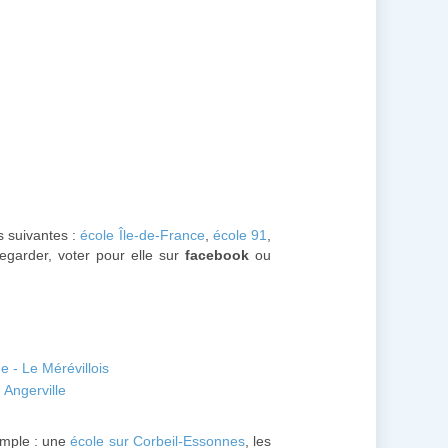
es suivantes :
école Île-de-France
,
école 91
,
egarder, voter pour elle sur
facebook
ou
e - Le Mérévillois
 Angerville
mple : une
école sur Corbeil-Essonnes
, les