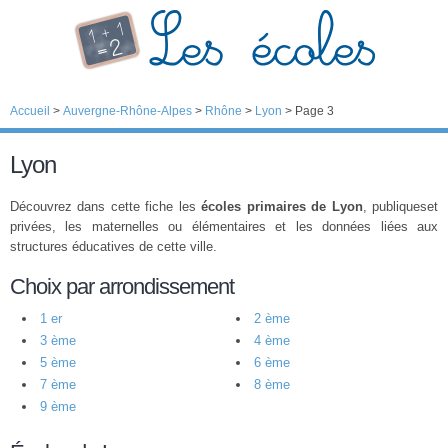
Accueil
>
Auvergne-Rhône-Alpes
>
Rhône
>
Lyon
>
Page 3
Lyon
Découvrez dans cette fiche les
écoles primaires de Lyon
, publiqueset
privées, les maternelles ou élémentaires et les données liées aux
structures éducatives de cette ville.
Choix par arrondissement
1 er
2 ème
3 ème
4 ème
5 ème
6 ème
7 ème
8 ème
9 ème