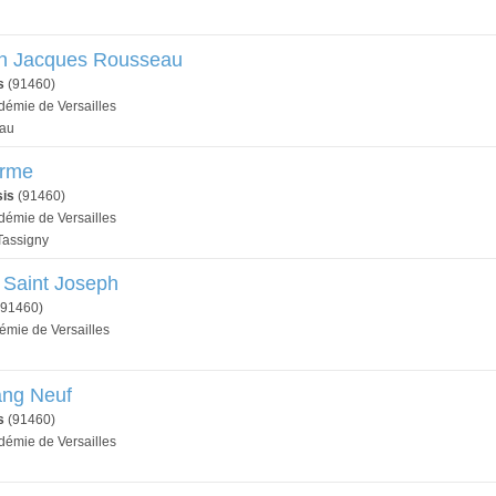
an Jacques Rousseau
s
(91460)
adémie de Versailles
eau
Orme
is
(91460)
adémie de Versailles
Tassigny
e Saint Joseph
91460)
émie de Versailles
ang Neuf
s
(91460)
adémie de Versailles