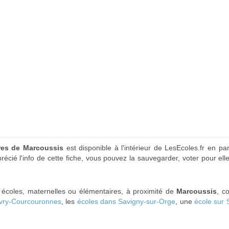
ires de Marcoussis
est disponible à l'intérieur de LesEcoles.fr en par
récié l'info de cette fiche, vous pouvez la sauvegarder, voter pour e
s écoles, maternelles ou élémentaires, à proximité de
Marcoussis
, c
Évry-Courcouronnes
, les
écoles dans Savigny-sur-Orge
, une
école sur 