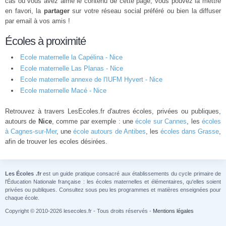
cas ou vous avez aimé le contenu de cette page, vous pouvez la mettre
en favori, la
partager
sur votre réseau social préféré ou bien la diffuser
par email à vos amis !
Écoles à proximité
Ecole maternelle la Capélina - Nice
Ecole maternelle Las Planas - Nice
Ecole maternelle annexe de l'IUFM Hyvert - Nice
Ecole maternelle Macé - Nice
Retrouvez à travers LesEcoles.fr d'autres écoles, privées ou publiques,
autours de
Nice
, comme par exemple : une
école sur Cannes
, les
écoles
à Cagnes-sur-Mer
, une
école autours de Antibes
, les
écoles dans Grasse
,
afin de trouver les ecoles désirées.
Les Écoles .fr
est un guide pratique consacré aux établissements du cycle primaire de
l'Éducation Nationale française : les écoles maternelles et élémentaires, qu'elles soient
privées ou publiques. Consultez sous peu les programmes et matières enseignées pour
chaque école.
Copyright © 2010-2026 lesecoles.fr - Tous droits réservés -
Mentions légales