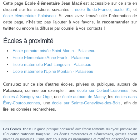
Cette page
Ecole élémentaire Jean Macé
est accessible sur ce site en
cliquant sur les sections suivantes :
école Île-de-France
,
école 91
, et
école élémentaire Palaiseau
. Si vous avez trouvé utile l'information de
cette page, n'hésitez pas l'ajouter à vos favoris, la
recommander
sur
twitter
ou encore la diffuser par courriel à vos contacts !
Écoles à proximité
Ecole primaire privée Saint Martin - Palaiseau
Ecole Elémentaire Anne Frank - Palaiseau
Ecole maternelle Paul Langevin - Palaiseau
École maternelle l'Epine Montain - Palaiseau
Consultez sur ce site d'autres écoles, privées ou publiques, autours de
Palaiseau
, comme par exemple : une
école sur Corbeil-Essonnes
, les
écoles à Savigny-sur-Orge
, une
école autours de Massy
, les
écoles dans
Évry-Courcouronnes
, une
école sur Sainte-Geneviève-des-Bois
, afin de
lire les données recherchées.
Les Écoles .fr
est un guide pratique consacré aux établissements du cycle primaire de
l'Éducation Nationale française : les écoles maternelles et élémentaires, qu'elles soient
privées ou publiques. Consultez sous peu les programmes et matières enseignées pour