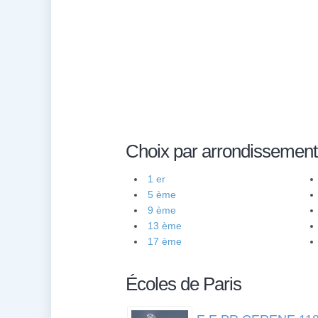
Choix par arrondissement
1 er
5 ème
9 ème
13 ème
17 ème
Écoles de Paris