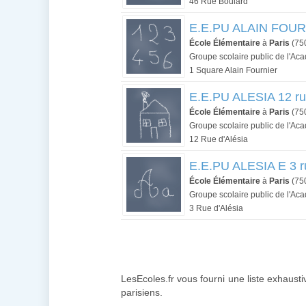
46 Rue Boulard
E.E.PU ALAIN FOURNI
École Élémentaire
à
Paris
(75
Groupe scolaire public de l'Ac
1 Square Alain Fournier
E.E.PU ALESIA 12 ru
École Élémentaire
à
Paris
(75
Groupe scolaire public de l'Ac
12 Rue d'Alésia
E.E.PU ALESIA E 3 ru
École Élémentaire
à
Paris
(75
Groupe scolaire public de l'Ac
3 Rue d'Alésia
LesEcoles.fr vous fourni une liste exhausti
parisiens.