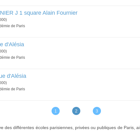
ER J 1 square Alain Fournier
000)
adémie de Paris
e d'Alésia
000)
adémie de Paris
e d'Alésia
000)
adémie de Paris
1
2
3
ve des différentes écoles parisiennes, privées ou publiques de Paris, a