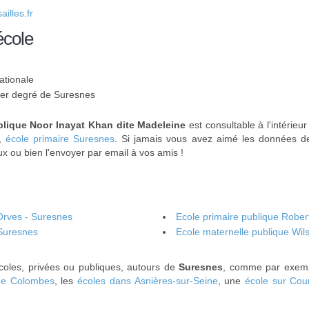
illes.fr
école
ationale
 1er degré de Suresnes
blique Noor Inayat Khan dite Madeleine
est consultable à l'intérieu
,
école primaire Suresnes
. Si jamais vous avez aimé les données de 
x ou bien l'envoyer par email à vos amis !
'Orves - Suresnes
Ecole primaire publique Robert
 Suresnes
Ecole maternelle publique Wil
coles, privées ou publiques, autours de
Suresnes
, comme par exem
de Colombes
, les
écoles dans Asnières-sur-Seine
, une
école sur Cou