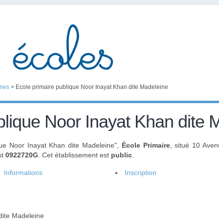
nes
>
Ecole primaire publique Noor Inayat Khan dite Madeleine
blique Noor Inayat Khan dite 
ique Noor Inayat Khan dite Madeleine",
École Primaire
, situé 10 Ave
st
0922720G
. Cet établissement est
public
.
Informations
Inscription
dite Madeleine