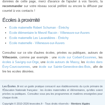
données de cette page, merci d'avance de l'ajouter à vos favoris, la
recommander
sur votre réseau social préféré ou encore la diffuser par
courriel à vos contacts !
Écoles à proximité
Ecole maternelle Robert Schuman - Étréchy
Ecole élémentaire le Mesnil Racoin - Villeneuve-sur-Auvers
Ecole maternelle Les Lavandières - Étréchy
Ecole maternelle - Villeneuve-sur-Auvers
Consultez sur ce site d'autres écoles, privées ou publiques, autours de
Villeconin
, comme par exemple : une
école sur Corbeil-Essonnes
, les
écoles à Savigny-sur-Orge
, une
école autours de Massy
, les
écoles dans
Évry-Courcouronnes
, une
école sur Sainte-Geneviève-des-Bois
, afin de
lire les ecoles désirées.
Les Écoles .fr
est un guide pratique consacré aux établissements du cycle primaire de
l'Éducation Nationale française : les écoles maternelles et élémentaires, qu'elles soient
privées ou publiques. Consultez sous peu les programmes et matières enseignées pour
chaque école.
Copyright © 2010-2026 lesecoles.fr - Tous droits réservés -
Mentions légales